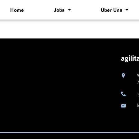
Home
Jobs
Über Uns
agili