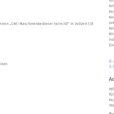
un
Ar
be
Ka
zu
einen „CNC-Maschinenbediener (w/m/d)“ in Vollzeit (35
Ra
Wi
in
Ei
K
hinen
S
A
ag
Bj
Ke
76