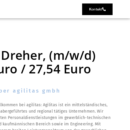
Kontakt
Dreher, (m/w/d)
uro / 27,54 Euro
ber agilitas gmbh
lkommen bei agilitas: Agilitas ist ein mittelständisches,
habergeführtes und regional tätiges Unternehmen. Wir
eten Personaldienstleistungen im gewerblich-technischen
d kaufmännischen Bereich sowie im Engineering. Mit