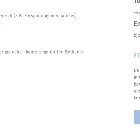
Te
+4
reich (z. B. Zerspanungsmechaniker)
Em
n
bj
ter gesucht – keine angelernten Bediener
F
Da
mi
be
un
ke