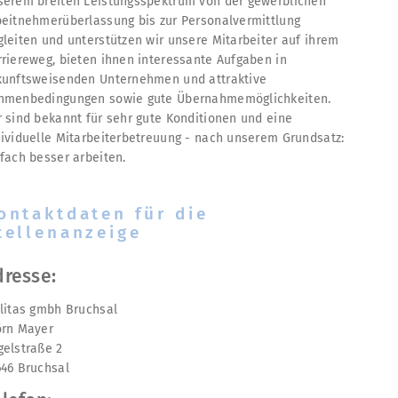
serem breiten Leistungsspektrum von der gewerblichen
beitnehmerüberlassung bis zur Personalvermittlung
gleiten und unterstützen wir unsere Mitarbeiter auf ihrem
rriereweg, bieten ihnen interessante Aufgaben in
kunftsweisenden Unternehmen und attraktive
hmenbedingungen sowie gute Übernahmemöglichkeiten.
r sind bekannt für sehr gute Konditionen und eine
dividuelle Mitarbeiterbetreuung - nach unserem Grundsatz:
nfach besser arbeiten.
ontaktdaten für die
tellenanzeige
dresse:
ilitas gmbh Bruchsal
örn Mayer
gelstraße 2
646 Bruchsal