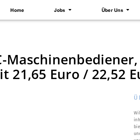
Home
Jobs
Über Uns
-Maschinenbediener, 
 21,65 Euro / 22,52 E
Ü
Wil
in
bi
un