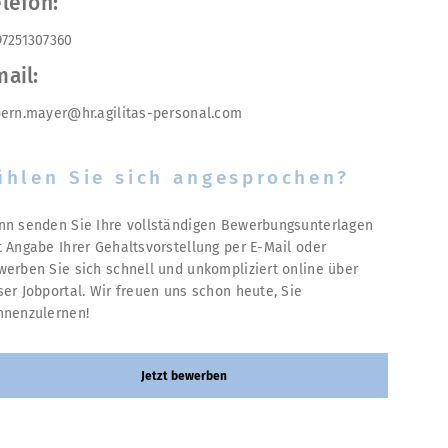
lefon:
97251307360
ail:
oern.mayer@hr.agilitas-personal.com
ühlen Sie sich angesprochen?
nn senden Sie Ihre vollständigen Bewerbungsunterlagen
t Angabe Ihrer Gehaltsvorstellung per E-Mail oder
werben Sie sich schnell und unkompliziert online über
ser Jobportal. Wir freuen uns schon heute, Sie
nnenzulernen!
Jetzt bewerben